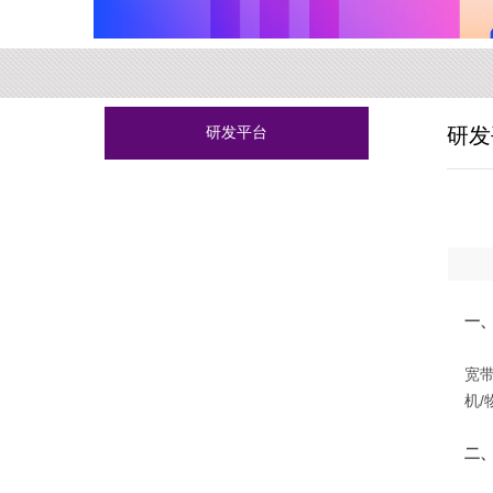
研发平台
研发
一
中
宽带
机
二
裴