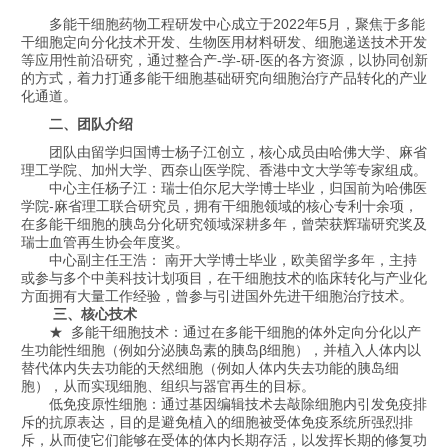
多能干细胞药物工程研发中心成立于2022年5月，聚焦于多能
干细胞定向分化技术开发、生物医用材料研发、细胞递送技术开发
等应用性前沿研究，通过整合产-学-研-医的各方资源，以协同创新
的方式，着力打通多能干细胞基础研究向细胞治疗产品转化的产业
化通道。
二、团队介绍
团队由留学归国博士杨子江创立，核心成员由哈佛大学、麻省
理工学院、加州大学、西奈山医学院、香港中文大学等专家组成。
中心主任杨子江：瑞士伯尔尼大学博士毕业，归国前为哈佛医
学院-麻省理工联合研究员，拥有干细胞领域的核心专利十余项，
在多能干细胞的胰岛分化研究领域深耕多年，曾荣获辉瑞研究奖及
瑞士血管再生协会年度奖。
中心副主任王浩： 南开大学博士毕业，欧美留学多年，主持
或参与多个中美科技计划项目，在干细胞技术的临床转化与产业化
方面拥有大量工作经验，曾参与引进国外先进干细胞治疗技术。
三、核心技术
★ 多能干细胞技术：
通过在多能干细胞的体外定向分化以产
生功能性细胞（例如分泌胰岛素的胰岛β细胞），并植入人体内以
替代体内失去功能的天然细胞（例如人体内失去功能的胰岛细
胞），从而实现细胞、组织与器官再生的目标。
低免疫原性细胞：通过基因编辑技术去敲除细胞内引发免疫排
斥的抗原表达，目的是避免植入的细胞被受体免疫系统所强烈排
斥，从而使它们能够在受体的体内长期存活，以发挥长期的修复功