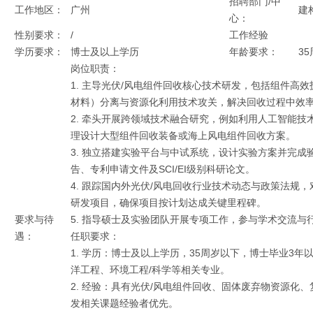
招聘部门/中
工作地区：
广州
建
心：
性别要求：
/
工作经验
学历要求：
博士及以上学历
年龄要求：
3
岗位职责：
1. 主导光伏/风电组件回收核心技术研发，包括组件高
材料）分离与资源化利用技术攻关，解决回收过程中效
2. 牵头开展跨领域技术融合研究，例如利用人工智能技
理设计大型组件回收装备或海上风电组件回收方案。
3. 独立搭建实验平台与中试系统，设计实验方案并完
告、专利申请文件及SCI/EI级别科研论文。
4. 跟踪国内外光伏/风电回收行业技术动态与政策法规
研发项目，确保项目按计划达成关键里程碑。
要求与待
5. 指导硕士及实验团队开展专项工作，参与学术交流与
遇：
任职要求：
1. 学历：博士及以上学历，35周岁以下，博士毕业3
洋工程、环境工程/科学等相关专业。
2. 经验：具有光伏/风电组件回收、固体废弃物资源化
发相关课题经验者优先。